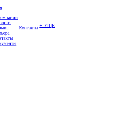
я
компании
вости
+ ЕЩЕ
зывы
Контакты
рьера
нтакты
кументы