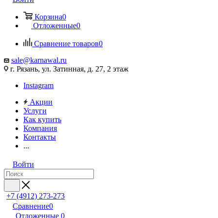
Корзина
0
Отложенные
0
Сравнение товаров
0
sale@karnawal.ru
г. Рязань, ул. Затинная, д. 27, 2 этаж
Instagram
Акции
Услуги
Как купить
Компания
Контакты
...
Войти
+7 (4912) 273-273
Сравнение
0
Отложенные
0