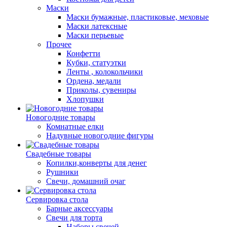
Маски
Маски бумажные, пластиковые, меховые
Маски латексные
Маски перьевые
Прочее
Конфетти
Кубки, статуэтки
Ленты , колокольчики
Ордена, медали
Приколы, сувениры
Хлопушки
Новогодние товары
Комнатные елки
Надувные новогодние фигуры
Свадебные товары
Копилки,конверты для денег
Рушники
Свечи, домашний очаг
Сервировка стола
Барные аксессуары
Свечи для торта
Наборы свечей