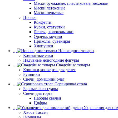
Маски бумажные, пластиковые, меховые
Маски латексные
Маски перьевые
Прочее
Конфетти
Кубки, статуэтки
Ленты , колокольчики
Ордена, медали
Приколы, сувениры
Хлопушки
Новогодние товары
Комнатные елки
Надувные новогодние фигуры
Свадебные товары
Копилки,конверты для денег
Рушники
Свечи, домашний очаг
Сервировка стола
Барные аксессуары
Свечи для торта
Наборы свечей
Цифры
Украшения для по
Хвост-Тассел
Гирлянды