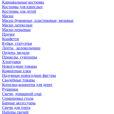
Карнавальные костюмы
Костюмы для взрослых
Костюмы для детей
Маски
Маски бумажные, пластиковые, меховые
Маски латексные
Маски перьевые
Прочее
Конфетти
Кубки, статуэтки
Ленты , колокольчики
Ордена, медали
Приколы, сувениры
Хлопушки
Новогодние товары
Комнатные елки
Надувные новогодние фигуры
Свадебные товары
Копилки,конверты для денег
Рушники
Свечи, домашний очаг
Сервировка стола
Барные аксессуары
Свечи для торта
Наборы свечей