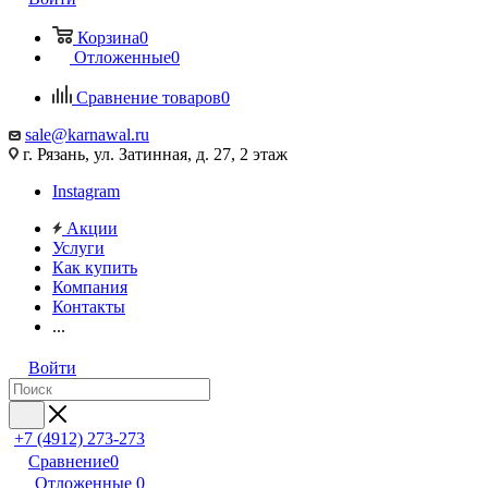
Корзина
0
Отложенные
0
Сравнение товаров
0
sale@karnawal.ru
г. Рязань, ул. Затинная, д. 27, 2 этаж
Instagram
Акции
Услуги
Как купить
Компания
Контакты
...
Войти
+7 (4912) 273-273
Сравнение
0
Отложенные
0