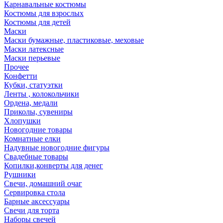
Карнавальные костюмы
Костюмы для взрослых
Костюмы для детей
Маски
Маски бумажные, пластиковые, меховые
Маски латексные
Маски перьевые
Прочее
Конфетти
Кубки, статуэтки
Ленты , колокольчики
Ордена, медали
Приколы, сувениры
Хлопушки
Новогодние товары
Комнатные елки
Надувные новогодние фигуры
Свадебные товары
Копилки,конверты для денег
Рушники
Свечи, домашний очаг
Сервировка стола
Барные аксессуары
Свечи для торта
Наборы свечей