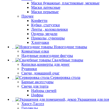
Маски бумажные, пластиковые, меховые
Маски латексные
Маски перьевые
Прочее
Конфетти
Кубки, статуэтки
Ленты , колокольчики
Ордена, медали
Приколы, сувениры
Хлопушки
Новогодние товары
Комнатные елки
Надувные новогодние фигуры
Свадебные товары
Копилки,конверты для денег
Рушники
Свечи, домашний очаг
Сервировка стола
Барные аксессуары
Свечи для торта
Наборы свечей
Цифры
Украшения для по
Хвост-Тассел
Гирлянды