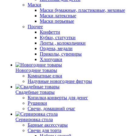
Маски
Маски бумажные, пластиковые, меховые
Маски латексные
Маски перьевые
Прочее
Конфетти
Кубки, статуэтки
Ленты , колокольчики
Ордена, медали
Приколы, сувениры
Хлопушки
Новогодние товары
Комнатные елки
Надувные новогодние фигуры
Свадебные товары
Копилки,конверты для денег
Рушники
Свечи, домашний очаг
Сервировка стола
Барные аксессуары
Свечи для торта
Наборы свечей