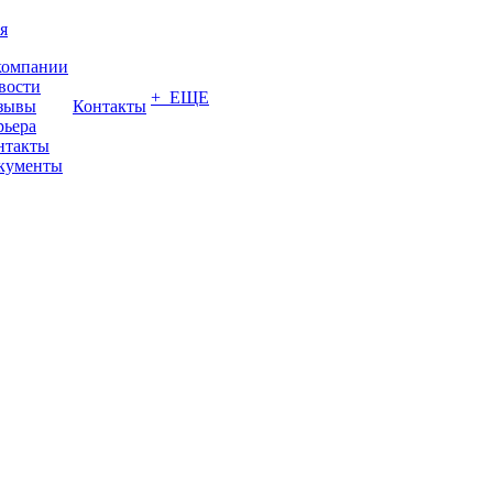
я
компании
вости
+ ЕЩЕ
зывы
Контакты
рьера
нтакты
кументы